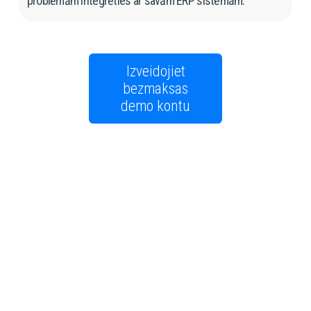
problēmām integrēties ar savām ERP sistēmām.
Izveidojiet
bezmaksas
demo kontu