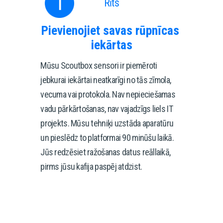
Rīts
Pievienojiet savas rūpnīcas 
iekārtas
Mūsu Scoutbox sensori ir piemēroti 
jebkurai iekārtai neatkarīgi no tās zīmola, 
vecuma vai protokola. Nav nepieciešamas 
vadu pārkārtošanas, nav vajadzīgs liels IT 
projekts. Mūsu tehniķi uzstāda aparatūru 
un pieslēdz to platformai 90 minūšu laikā. 
Jūs redzēsiet ražošanas datus reāllaikā, 
pirms jūsu kafija paspēj atdzist.