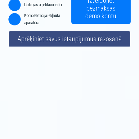
Izveidojiet
Darbojas ar jebkuru ierīci
bezmaksas
demo kontu
Komplektācijā iekļautā 
aparatūra
Aprēķiniet savus ietaupījumus ražošanā