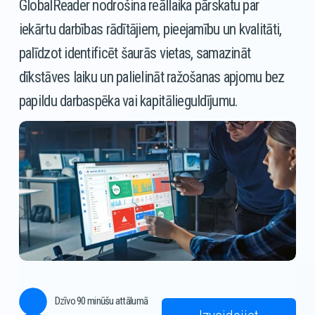
GlobalReader nodrošina reāllaika pārskatu par 
iekārtu darbības rādītājiem, pieejamību un kvalitāti, 
palīdzot identificēt šaurās vietas, samazināt 
dīkstāves laiku un palielināt ražošanas apjomu bez 
papildu darbaspēka vai kapitālieguldījumu.
Dzīvo 90 minūšu attālumā