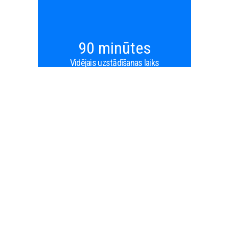
90 minūtes
Vidējais uzstādīšanas laiks
€1,000
Vidējie ikmēneša ietaupījumi uz vienu iekārtu