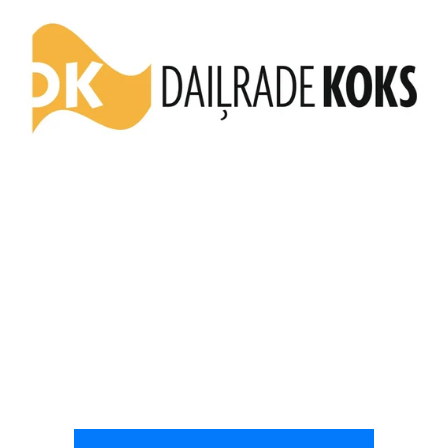
200+
Uzraudzītās rūpnīcas
30%
Vidējais OEE rādītāja uzlabojums 4 mēnešu laikā